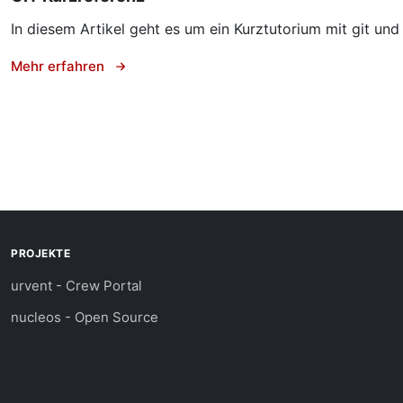
In diesem Artikel geht es um ein Kurztutorium mit git und
Mehr erfahren
Weiterführende Links
PROJEKTE
urvent - Crew Portal
nucleos - Open Source